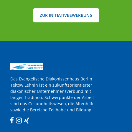
ZUR INITIATIVBEWERBUNG
Das Evangelische Diakonissenhaus Berlin
Teltow Lehnin ist ein zukunftsorientierter
diakonischer Unternehmensverbund mit
langer Tradition. Schwerpunkte der Arbeit
sind das Gesundheitswesen, die Altenhilfe
sowie die Bereiche Teilhabe und Bildung.