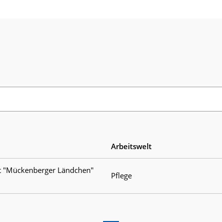
Arbeitswelt
st "Mückenberger Ländchen"
Pflege