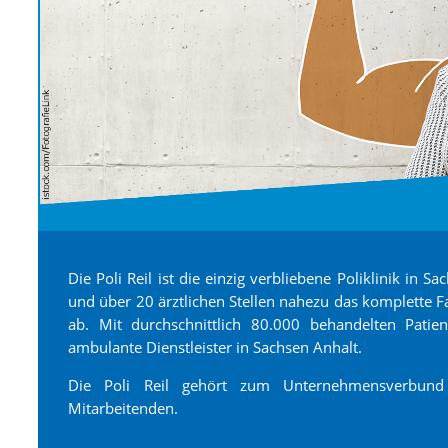
Die Poli Reil ist die einzig verbliebene Poliklinik in 
und über 20 ärztlichen Stellen nahezu das komplette F
ab. Mit durchschnittlich 80.000 behandelten Patie
ambulante Dienstleister in Sachsen Anhalt.
Die Poli Reil gehört zum Unternehmensverbund
Mitarbeitenden.