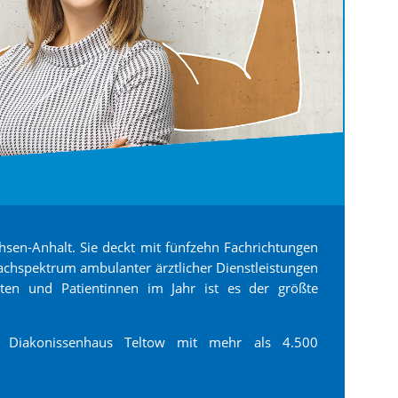
Sachsen-Anhalt. Sie deckt mit fünfzehn Fachrichtungen
achspektrum ambulanter ärztlicher Dienstleistungen
nten und Patientinnen im Jahr ist es der größte
 Diakonissenhaus Teltow mit mehr als 4.500