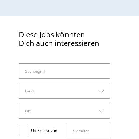
Diese Jobs könnten
Dich auch interessieren
Land
Land
Ort
Arbeitswelt
Deutschland
Ort
Administration, Sachbearbeitung und Verwaltung
Umkreissuche