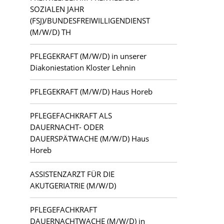
Kloster Lehnin
SOZIALEN JAHR
(FSJ)/BUNDESFREIWILLIGENDIENST
Lauchhammer
(M/W/D) TH
PFLEGEKRAFT (M/W/D) in unserer
Letschin
Diakoniestation Kloster Lehnin
Luckau
PFLEGEKRAFT (M/W/D) Haus Horeb
Ludwigsfelde
PFLEGEFACHKRAFT ALS
DAUERNACHT- ODER
Mahlsdorf
DAUERSPÄTWACHE (M/W/D) Haus
Horeb
Potsdam
ASSISTENZARZT FÜR DIE
Teltow
AKUTGERIATRIE (M/W/D)
Zehlendorf
PFLEGEFACHKRAFT
DAUERNACHTWACHE (M/W/D) in