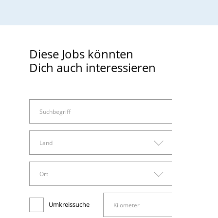
Diese Jobs könnten
Dich auch interessieren
Land
Land
Ort
Arbeitswelt
Deutschland
Ort
Administration, Sachbearbeitung und Verwaltung
Umkreissuche