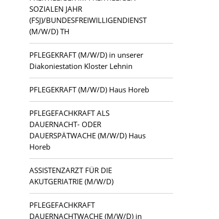
Kloster Lehnin
SOZIALEN JAHR
(FSJ)/BUNDESFREIWILLIGENDIENST
Lauchhammer
(M/W/D) TH
PFLEGEKRAFT (M/W/D) in unserer
Letschin
Diakoniestation Kloster Lehnin
Luckau
PFLEGEKRAFT (M/W/D) Haus Horeb
Ludwigsfelde
PFLEGEFACHKRAFT ALS
DAUERNACHT- ODER
Mahlsdorf
DAUERSPÄTWACHE (M/W/D) Haus
Horeb
Potsdam
ASSISTENZARZT FÜR DIE
Teltow
AKUTGERIATRIE (M/W/D)
Zehlendorf
PFLEGEFACHKRAFT
DAUERNACHTWACHE (M/W/D) in