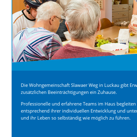
Die Wohngemeinschaft Slawaer Weg in Luckau gibt Erw
zusätzlichen Beeinträchtigungen ein Zuhause.
Professionelle und erfahrene Teams im Haus begleiten 
entsprechend ihrer individuellen Entwicklung und unters
und ihr Leben so selbständig wie möglich zu führen.