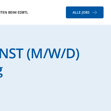
ITEN BEIM EDBTL
ALLE JOBS
NST (M/W/D)
g