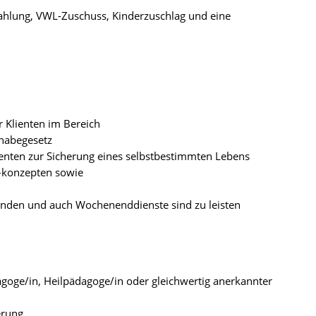
zahlung, VWL-Zuschuss, Kinderzuschlag und eine
r Klienten im Bereich
habegesetz
lienten zur Sicherung eines selbstbestimmten Lebens
 –konzepten sowie
unden und auch Wochenenddienste sind zu leisten
dagoge/in, Heilpädagoge/in oder gleichwertig anerkannter
erung,