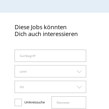
Diese Jobs könnten
Dich auch interessieren
Land
Land
Ort
Arbeitswelt
Deutschland
Ort
Administration, Sachbearbeitung und Verwaltung
Umkreissuche