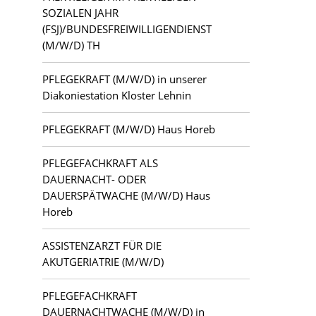
Kloster Lehnin
SOZIALEN JAHR
(FSJ)/BUNDESFREIWILLIGENDIENST
Lauchhammer
(M/W/D) TH
PFLEGEKRAFT (M/W/D) in unserer
Letschin
Diakoniestation Kloster Lehnin
Luckau
PFLEGEKRAFT (M/W/D) Haus Horeb
Ludwigsfelde
PFLEGEFACHKRAFT ALS
DAUERNACHT- ODER
Mahlsdorf
DAUERSPÄTWACHE (M/W/D) Haus
Horeb
Potsdam
ASSISTENZARZT FÜR DIE
Teltow
AKUTGERIATRIE (M/W/D)
Zehlendorf
PFLEGEFACHKRAFT
DAUERNACHTWACHE (M/W/D) in