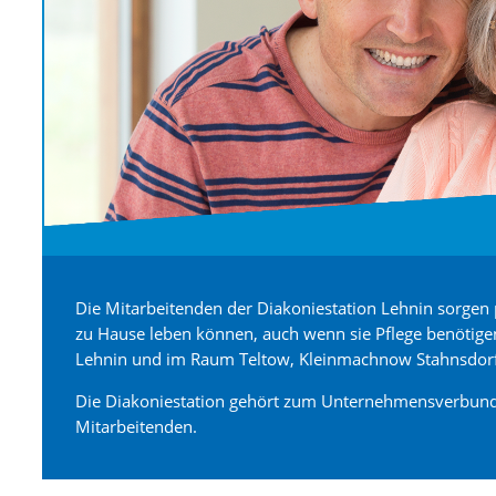
Die Mitarbeitenden der Diakoniestation Lehnin sorgen 
zu Hause leben können, auch wenn sie Pflege benötigen 
Lehnin und im Raum Teltow, Kleinmachnow Stahnsdorf
Die Diakoniestation gehört zum Unternehmensverbund
Mitarbeitenden.