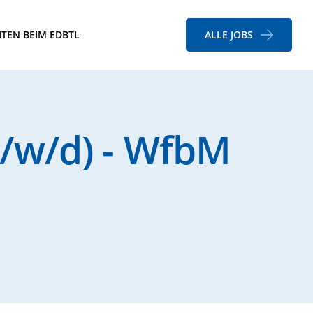
ITEN BEIM EDBTL
ALLE JOBS
m/w/d) - WfbM