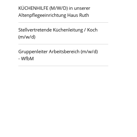
KÜCHENHILFE (M/W/D) in unserer
Berlin
Sonstige Tätigkeitsfelder
Altenpflegeeinrichtung Haus Ruth
Bezirk Pankow
Stellvertretende Küchenleitung / Koch
(m/w/d)
Caputh
Gruppenleiter Arbeitsbereich (m/w/d)
- WfbM
Forst (Lausitz)
Frankfurt (Oder)
Guben
Halle (Saale)
Kloster Lehnin
Lauchhammer