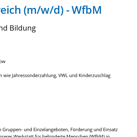
reich (m/w/d) - WfbM
nd Bildung
tow
gen wie Jahressonderzahlung, VWL und Kinderzuschlag
n Gruppen- und Einzelangeboten, Förderung und Einsatz
serer Werkstatt für behinderte Menschen (WfbM) in