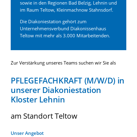
sowie in den Regionen Bad Belzig, Lehnin und
im Raum Teltow, Kleinmachnow Stahnsdorf.
Die Diakoniestation gehört zum
Unternehmensverbund Diakonissenhaus
Teltow mit mehr als 3.000 Mitarbeitenden.
Zur Verstärkung unseres Teams suchen wir Sie als
PFLEGEFACHKRAFT (M/W/D) in
unserer Diakoniestation
Kloster Lehnin
am Standort Teltow
Unser Angebot