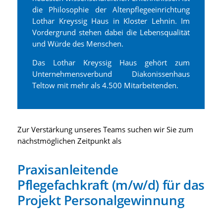
die Philosophie der Altenpflegeeinrichtung
Lothar Kreyssig Haus in Kloster Lehnin. Im
Vordergrund stehen dabei die Lebensqualität
und Würde des Menschen.
Das Lothar Kreyssig Haus gehört zum
Unternehmensverbund Diakonissenhaus
Teltow mit mehr als 4.500 Mitarbeitenden.
Zur Verstärkung unseres Teams suchen wir Sie zum
nächstmöglichen Zeitpunkt als
Praxisanleitende
Pflegefachkraft (m/w/d) für das
Projekt Personalgewinnung