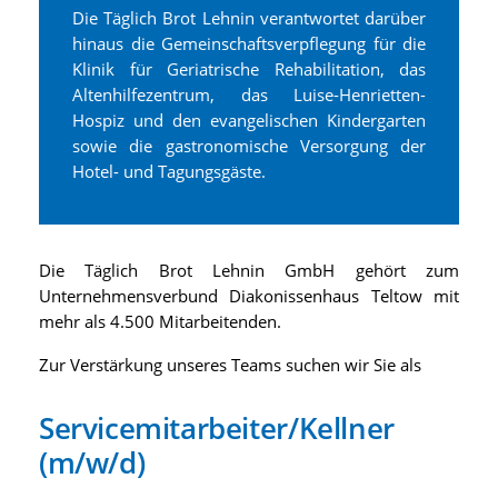
Die Täglich Brot Lehnin verantwortet darüber
hinaus die Gemeinschaftsverpflegung für die
Klinik für Geriatrische Rehabilitation, das
Altenhilfezentrum, das Luise-Henrietten-
Hospiz und den evangelischen Kindergarten
sowie die gastronomische Versorgung der
Hotel- und Tagungsgäste.
Die Täglich Brot Lehnin GmbH gehört zum
Unternehmensverbund Diakonissenhaus Teltow mit
mehr als 4.500 Mitarbeitenden.
Zur Verstärkung unseres Teams suchen wir Sie als
Servicemitarbeiter/Kellner
(m/w/d)