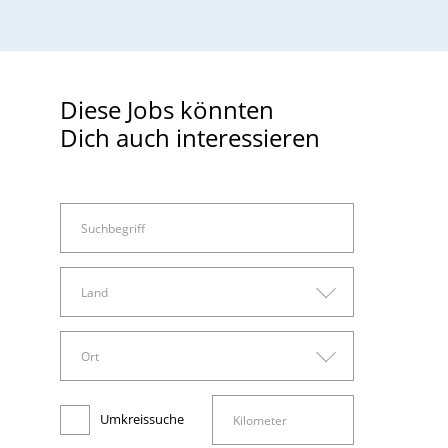
Diese Jobs könnten
Dich auch interessieren
Land
Land
Ort
Arbeitswelt
Deutschland
Ort
Administration, Sachbearbeitung und Verwaltung
Umkreissuche