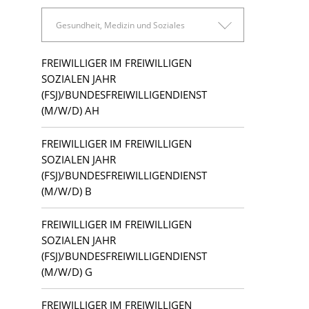
Bad Belzig
Finanzen, Rechnungswesen und Controlling
Gesundheit, Medizin und Soziales
Beelitz
Gesundheit, Medizin und Soziales
FREIWILLIGER IM FREIWILLIGEN
Berlin
Ingenieurwesen und technische Berufe
SOZIALEN JAHR
(FSJ)/BUNDESFREIWILLIGENDIENST
Bezirk Pankow
(M/W/D) AH
Personalwesen und HR
FREIWILLIGER IM FREIWILLIGEN
Caputh
Produktion und Handwerk
SOZIALEN JAHR
(FSJ)/BUNDESFREIWILLIGENDIENST
Forst (Lausitz)
Sonstige Tätigkeitsfelder
(M/W/D) B
Frankfurt (Oder)
FREIWILLIGER IM FREIWILLIGEN
SOZIALEN JAHR
Guben
(FSJ)/BUNDESFREIWILLIGENDIENST
(M/W/D) G
Halle (Saale)
FREIWILLIGER IM FREIWILLIGEN