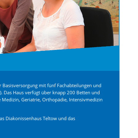
r Basisversorgung mit fünf Fachabteilungen und
le). Das Haus verfügt über knapp 200 Betten und
e Medizin, Geriatrie, Orthopädie, Intensivmedizin
das Diakonissenhaus Teltow und das