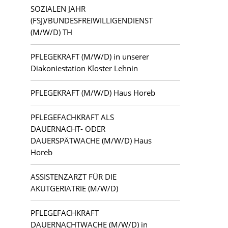
Kloster Lehnin
SOZIALEN JAHR
(FSJ)/BUNDESFREIWILLIGENDIENST
Lauchhammer
(M/W/D) TH
PFLEGEKRAFT (M/W/D) in unserer
Letschin
Diakoniestation Kloster Lehnin
Luckau
PFLEGEKRAFT (M/W/D) Haus Horeb
Ludwigsfelde
PFLEGEFACHKRAFT ALS
DAUERNACHT- ODER
Mahlsdorf
DAUERSPÄTWACHE (M/W/D) Haus
Horeb
Potsdam
ASSISTENZARZT FÜR DIE
Teltow
AKUTGERIATRIE (M/W/D)
Zehlendorf
PFLEGEFACHKRAFT
DAUERNACHTWACHE (M/W/D) in