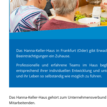
Das Hanna-Keller-Haus in Frankfurt (Oder) gibt Erwac
Beeinträchtigungen ein Zuhause.
Professionelle und erfahrene Teams im Haus begl
entsprechend ihrer individuellen Entwicklung und unter
und ihr Leben so selbständig wie möglich zu führen.
Das Hanna-Keller-Haus gehört zum Unternehmensverbund D
Mitarbeitenden.