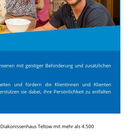
hsenen mit geistiger Behinderung und zusätzlichen
eiten und fördern die Klientinnen und Klienten
stützen sie dabei, ihre Persönlichkeit zu entfalten
iakonissenhaus Teltow mit mehr als 4.500