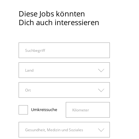
Diese Jobs könnten
Dich auch interessieren
Land
Land
Ort
Arbeitswelt
Deutschland
Ort
Administration, Sachbearbeitung und Verwaltung
Umkreissuche
Bad Belzig
Finanzen, Rechnungswesen und Controlling
Gesundheit, Medizin und Soziales
Beelitz
Gesundheit, Medizin und Soziales