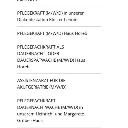
PFLEGEKRAFT (M/W/D) in unserer
Letschin
Diakoniestation Kloster Lehnin
Luckau
PFLEGEKRAFT (M/W/D) Haus Horeb
Ludwigsfelde
PFLEGEFACHKRAFT ALS
DAUERNACHT- ODER
Mahlsdorf
DAUERSPÄTWACHE (M/W/D) Haus
Horeb
Potsdam
ASSISTENZARZT FÜR DIE
Teltow
AKUTGERIATRIE (M/W/D)
Zehlendorf
PFLEGEFACHKRAFT
DAUERNACHTWACHE (M/W/D) in
unserem Heinrich- und Margarete-
Grüber-Haus