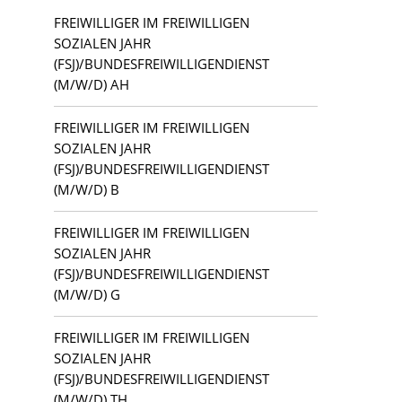
FREIWILLIGER IM FREIWILLIGEN
Berlin
Ingenieurwesen und technische Berufe
SOZIALEN JAHR
(FSJ)/BUNDESFREIWILLIGENDIENST
Bezirk Pankow
(M/W/D) AH
Personalwesen und HR
FREIWILLIGER IM FREIWILLIGEN
Caputh
Produktion und Handwerk
SOZIALEN JAHR
(FSJ)/BUNDESFREIWILLIGENDIENST
Forst (Lausitz)
Sonstige Tätigkeitsfelder
(M/W/D) B
Frankfurt (Oder)
FREIWILLIGER IM FREIWILLIGEN
SOZIALEN JAHR
Guben
(FSJ)/BUNDESFREIWILLIGENDIENST
(M/W/D) G
Halle (Saale)
FREIWILLIGER IM FREIWILLIGEN
Kloster Lehnin
SOZIALEN JAHR
(FSJ)/BUNDESFREIWILLIGENDIENST
Lauchhammer
(M/W/D) TH