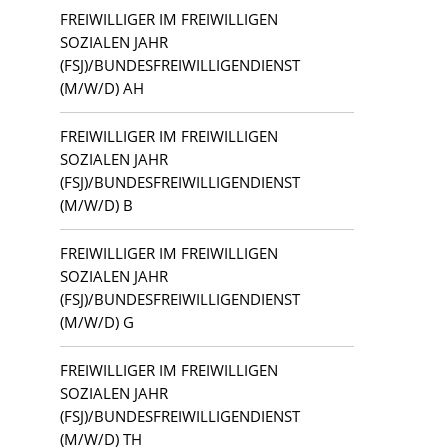
FREIWILLIGER IM FREIWILLIGEN
Berlin
Ingenieurwesen und technische Berufe
SOZIALEN JAHR
(FSJ)/BUNDESFREIWILLIGENDIENST
Bezirk Pankow
(M/W/D) AH
Personalwesen und HR
FREIWILLIGER IM FREIWILLIGEN
Caputh
Produktion und Handwerk
SOZIALEN JAHR
(FSJ)/BUNDESFREIWILLIGENDIENST
Forst (Lausitz)
Sonstige Tätigkeitsfelder
(M/W/D) B
Frankfurt (Oder)
FREIWILLIGER IM FREIWILLIGEN
SOZIALEN JAHR
Guben
(FSJ)/BUNDESFREIWILLIGENDIENST
(M/W/D) G
Halle (Saale)
FREIWILLIGER IM FREIWILLIGEN
Kloster Lehnin
SOZIALEN JAHR
(FSJ)/BUNDESFREIWILLIGENDIENST
Lauchhammer
(M/W/D) TH