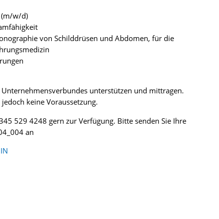
t (m/w/d)
amfähigkeit
Sonographie von Schilddrüsen und Abdomen, für die
ährungsmedizin
hrungen
es Unternehmensverbundes unterstützen und mittragen.
t, jedoch keine Voraussetzung.
0345 529 4248 gern zur Verfügung. Bitte senden Sie Ihre
004_004 an
IN