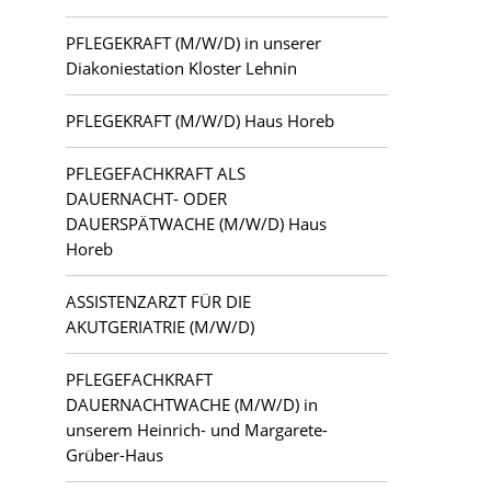
PFLEGEKRAFT (M/W/D) in unserer
Letschin
Diakoniestation Kloster Lehnin
Luckau
PFLEGEKRAFT (M/W/D) Haus Horeb
Ludwigsfelde
PFLEGEFACHKRAFT ALS
DAUERNACHT- ODER
Mahlsdorf
DAUERSPÄTWACHE (M/W/D) Haus
Horeb
Potsdam
ASSISTENZARZT FÜR DIE
Teltow
AKUTGERIATRIE (M/W/D)
Zehlendorf
PFLEGEFACHKRAFT
DAUERNACHTWACHE (M/W/D) in
unserem Heinrich- und Margarete-
Grüber-Haus