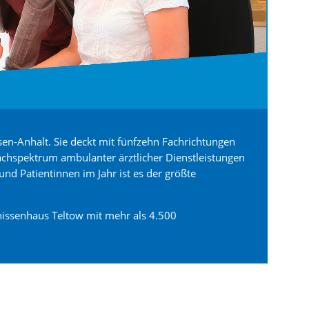
achsen-Anhalt. Sie deckt mit fünfzehn Fachrichtungen
achspektrum ambulanter ärztlicher Dienstleistungen
und Patientinnen im Jahr ist es der größte
issenhaus Teltow mit mehr als 4.500