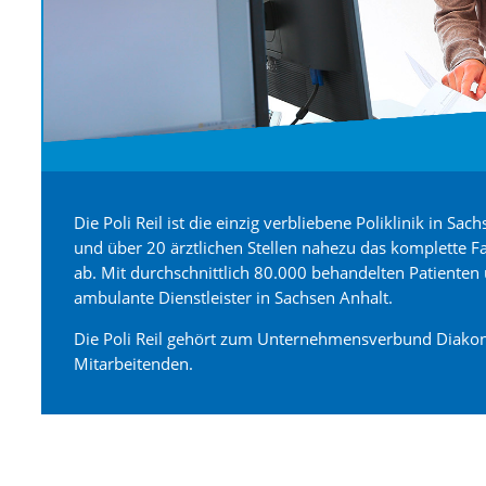
Die Poli Reil ist die einzig verbliebene Poliklinik in S
und über 20 ärztlichen Stellen nahezu das komplette F
ab. Mit durchschnittlich 80.000 behandelten Patienten 
ambulante Dienstleister in Sachsen Anhalt.
Die Poli Reil gehört zum Unternehmensverbund Diakon
Mitarbeitenden.