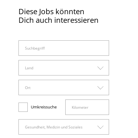
Diese Jobs könnten
Dich auch interessieren
Land
Land
Ort
Arbeitswelt
Deutschland
Ort
Administration, Sachbearbeitung und Verwaltung
Umkreissuche
Bad Belzig
Finanzen, Rechnungswesen und Controlling
Gesundheit, Medizin und Soziales
Beelitz
Gesundheit, Medizin und Soziales