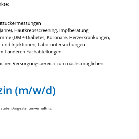
kte:
lutzuckermessungen
Jahre), Hautkrebsscreening, Impfberatung
amme (DMP-Diabetes, Koronare, Herzerkrankungen,
n und Injektionen, Laboruntersuchungen
it anderen Fachabteilungen
tlichen Versorgungsbereich zum nächstmöglichen
zin (m/w/d)
isteten Angestelltenverhältnis.