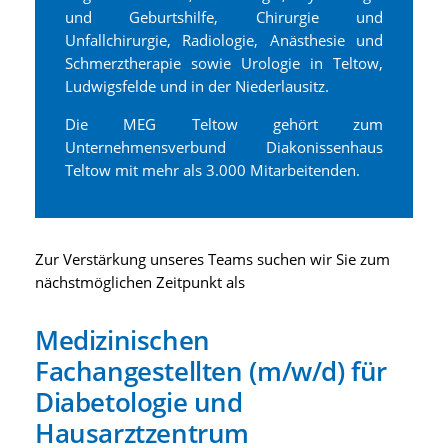
und Geburtshilfe, Chirurgie und
Unfallchirurgie, Radiologie, Anästhesie und
Schmerztherapie sowie Urologie in Teltow,
Ludwigsfelde und in der Niederlausitz.
Die MEG Teltow gehört zum
Unternehmensverbund Diakonissenhaus
Teltow mit mehr als 3.000 Mitarbeitenden.
Zur Verstärkung unseres Teams suchen wir Sie zum
nächstmöglichen Zeitpunkt als
Medizinischen
Fachangestellten (m/w/d) für
Diabetologie und
Hausarztzentrum