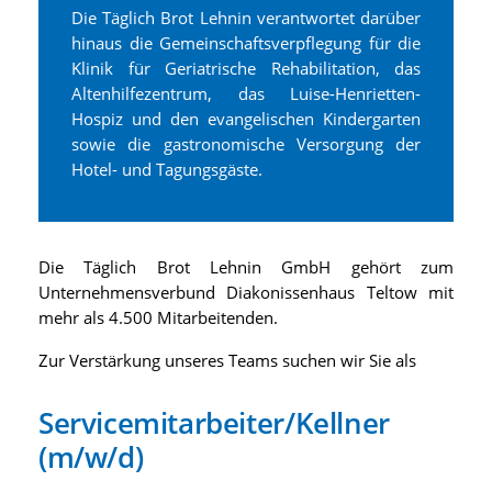
Die Täglich Brot Lehnin verantwortet darüber
hinaus die Gemeinschaftsverpflegung für die
Klinik für Geriatrische Rehabilitation, das
Altenhilfezentrum, das Luise-Henrietten-
Hospiz und den evangelischen Kindergarten
sowie die gastronomische Versorgung der
Hotel- und Tagungsgäste.
Die Täglich Brot Lehnin GmbH gehört zum
Unternehmensverbund Diakonissenhaus Teltow mit
mehr als 4.500 Mitarbeitenden.
Zur Verstärkung unseres Teams suchen wir Sie als
Servicemitarbeiter/Kellner
(m/w/d)