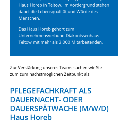
Haus Horeb in Teltow. Im Vordergrund stehen
dabei die Lebensqualität und Würde des
Menschen.
Das Haus Horeb gehört zum
Unternehmensverbund Diakonissenhaus
Teltow mit mehr als 3.000 Mitarbeitenden.
Zur Verstärkung unseres Teams suchen wir Sie
zum zum nächstmöglichen Zeitpunkt als
PFLEGEFACHKRAFT ALS
DAUERNACHT- ODER
DAUERSPÄTWACHE (M/W/D)
Haus Horeb