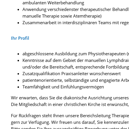
ambulanten Weiterbehandlung
Anwendung verschiedenster therapeutischer Behandlu
manuelle Therapie sowie Atemtherapie)
Zusammenarbeit in interdisziplinären Teams mit re
Ihr Profil
abgeschlossene Ausbildung zum Physiotherapeuten 
Kenntnisse auf dem Gebiet der manuellen Lymphdra
und/oder die Bereitschaft, entsprechende Fortbildun
Zusatzqualifikation Praxisanleiter wünschenswert
patientenorientierte, selbständige und engagierte Arb
Teamfähigkeit und Einfühlungsvermögen
Wir erwarten, dass Sie die diakonische Ausrichtung unser
Die Mitgliedschaft in einer christlichen Kirche ist erwünsch
Für Rückfragen steht Ihnen unsere Bereichsleitung Therapi
gern zur Verfügung. Wir freuen uns darauf, Sie kennenzuler
Bitte senden Sie Ihre aussagekräftige Bewerbung unter de