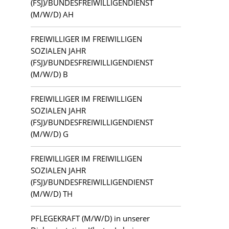
(FSJ)/BUNDESFREIWILLIGENDIENST
Bezirk Pankow
(M/W/D) AH
Personalwesen und HR
FREIWILLIGER IM FREIWILLIGEN
Caputh
Produktion und Handwerk
SOZIALEN JAHR
(FSJ)/BUNDESFREIWILLIGENDIENST
Forst (Lausitz)
Sonstige Tätigkeitsfelder
(M/W/D) B
Frankfurt (Oder)
FREIWILLIGER IM FREIWILLIGEN
SOZIALEN JAHR
Guben
(FSJ)/BUNDESFREIWILLIGENDIENST
(M/W/D) G
Halle (Saale)
FREIWILLIGER IM FREIWILLIGEN
Kloster Lehnin
SOZIALEN JAHR
(FSJ)/BUNDESFREIWILLIGENDIENST
Lauchhammer
(M/W/D) TH
PFLEGEKRAFT (M/W/D) in unserer
Letschin