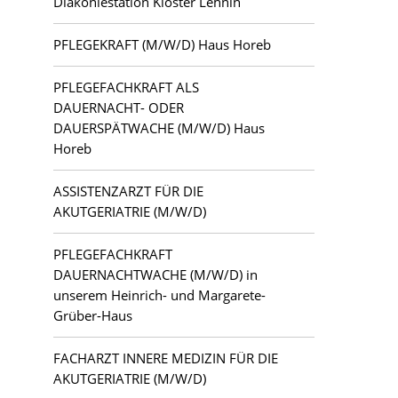
Diakoniestation Kloster Lehnin
Luckau
PFLEGEKRAFT (M/W/D) Haus Horeb
Ludwigsfelde
PFLEGEFACHKRAFT ALS
DAUERNACHT- ODER
Mahlsdorf
DAUERSPÄTWACHE (M/W/D) Haus
Horeb
Potsdam
ASSISTENZARZT FÜR DIE
Teltow
AKUTGERIATRIE (M/W/D)
Zehlendorf
PFLEGEFACHKRAFT
DAUERNACHTWACHE (M/W/D) in
unserem Heinrich- und Margarete-
Grüber-Haus
FACHARZT INNERE MEDIZIN FÜR DIE
AKUTGERIATRIE (M/W/D)