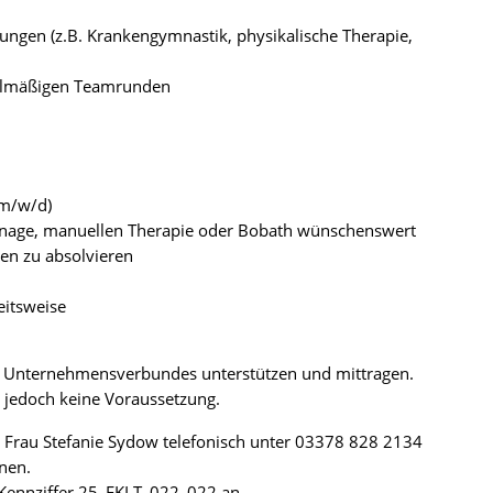
ngen (z.B. Krankengymnastik, physikalische Therapie,
gelmäßigen Teamrunden
(m/w/d)
inage, manuellen Therapie oder Bobath wünschenswert
gen zu absolvieren
eitsweise
es Unternehmensverbundes unterstützen und mittragen.
t, jedoch keine Voraussetzung.
e Frau Stefanie Sydow telefonisch unter 03378 828 2134
nen.
r Kennziffer 25_EKLT_022_022 an