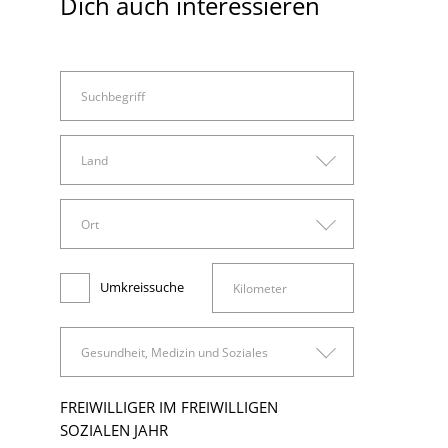
Dich auch interessieren
Land
Land
Ort
Arbeitswelt
Deutschland
Ort
Administration, Sachbearbeitung und Verwaltung
Umkreissuche
Bad Belzig
Finanzen, Rechnungswesen und Controlling
Gesundheit, Medizin und Soziales
Beelitz
Gesundheit, Medizin und Soziales
FREIWILLIGER IM FREIWILLIGEN
Berlin
Ingenieurwesen und technische Berufe
SOZIALEN JAHR