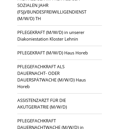
Kloster Lehnin
SOZIALEN JAHR
(FSJ)/BUNDESFREIWILLIGENDIENST
Lauchhammer
(M/W/D) TH
PFLEGEKRAFT (M/W/D) in unserer
Letschin
Diakoniestation Kloster Lehnin
Luckau
PFLEGEKRAFT (M/W/D) Haus Horeb
Ludwigsfelde
PFLEGEFACHKRAFT ALS
DAUERNACHT- ODER
Mahlsdorf
DAUERSPÄTWACHE (M/W/D) Haus
Horeb
Potsdam
ASSISTENZARZT FÜR DIE
Teltow
AKUTGERIATRIE (M/W/D)
Zehlendorf
PFLEGEFACHKRAFT
DAUERNACHTWACHE (M/W/D) in