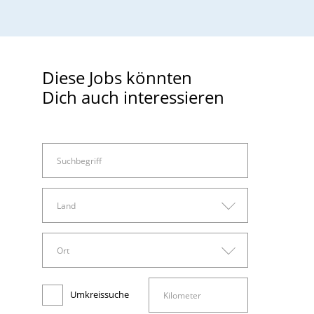
Diese Jobs könnten
Dich auch interessieren
Land
Land
Ort
Arbeitswelt
Deutschland
Ort
Administration, Sachbearbeitung und Verwaltung
Umkreissuche