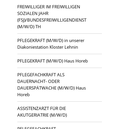
FREIWILLIGER IM FREIWILLIGEN
Kloster Lehnin
SOZIALEN JAHR
(FSJ)/BUNDESFREIWILLIGENDIENST
Lauchhammer
(M/W/D) TH
PFLEGEKRAFT (M/W/D) in unserer
Letschin
Diakoniestation Kloster Lehnin
Luckau
PFLEGEKRAFT (M/W/D) Haus Horeb
Ludwigsfelde
PFLEGEFACHKRAFT ALS
DAUERNACHT- ODER
Mahlsdorf
DAUERSPÄTWACHE (M/W/D) Haus
Horeb
Potsdam
ASSISTENZARZT FÜR DIE
Teltow
AKUTGERIATRIE (M/W/D)
Zehlendorf
PFLEGEFACHKRAFT