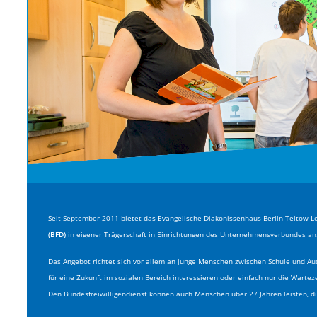
Seit September 2011 bietet das Evangelische Diakonissenhaus Berlin Teltow 
(BFD)
in eigener Trägerschaft in Einrichtungen des Unternehmensverbundes an
Das Angebot richtet sich vor allem an junge Menschen zwischen Schule und Ausb
für eine Zukunft im sozialen Bereich interessieren oder einfach nur die Warte
Den Bundesfreiwilligendienst können auch Menschen über 27 Jahren leisten, d