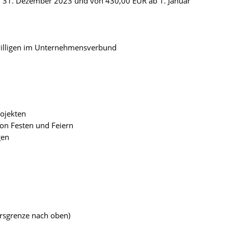
m 31. Dezember 2023 und von 430,00 EUR ab 1. Januar
willigen im Unternehmensverbund
ojekten
on Festen und Feiern
gen
ersgrenze nach oben)