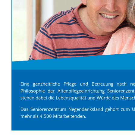
Eine ganzheitliche Pflege und Betreuung nach neu
Philosophie der Altenpflegeeinrichtung Seniorenze
stehen dabei die Lebensqualität und Würde des Mensc
Das Seniorenzentrum Negendanksland gehört zum U
mehr als 4.500 Mitarbeitenden.