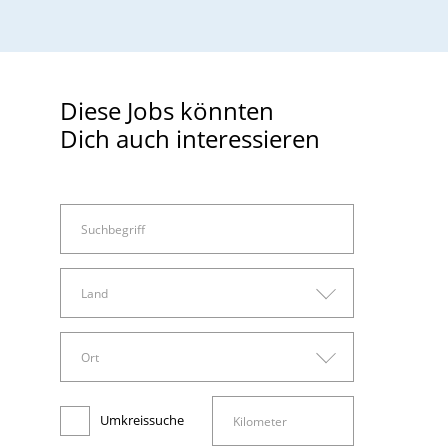
Diese Jobs könnten
Dich auch interessieren
Land
Land
Ort
Arbeitswelt
Deutschland
Ort
Administration, Sachbearbeitung und Verwaltung
Umkreissuche