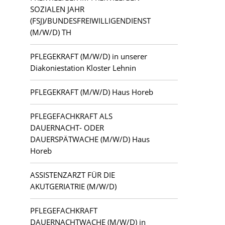
Kloster Lehnin
SOZIALEN JAHR
(FSJ)/BUNDESFREIWILLIGENDIENST
Lauchhammer
(M/W/D) TH
PFLEGEKRAFT (M/W/D) in unserer
Letschin
Diakoniestation Kloster Lehnin
Luckau
PFLEGEKRAFT (M/W/D) Haus Horeb
Ludwigsfelde
PFLEGEFACHKRAFT ALS
DAUERNACHT- ODER
Mahlsdorf
DAUERSPÄTWACHE (M/W/D) Haus
Horeb
Potsdam
ASSISTENZARZT FÜR DIE
Teltow
AKUTGERIATRIE (M/W/D)
Zehlendorf
PFLEGEFACHKRAFT
DAUERNACHTWACHE (M/W/D) in