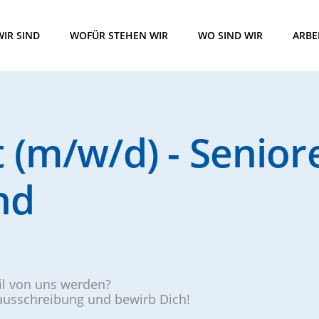
IR SIND
WOFÜR STEHEN WIR
WO SIND WIR
ARBE
t (m/w/d) - Senio
nd
eil von uns werden?
nausschreibung und bewirb Dich!