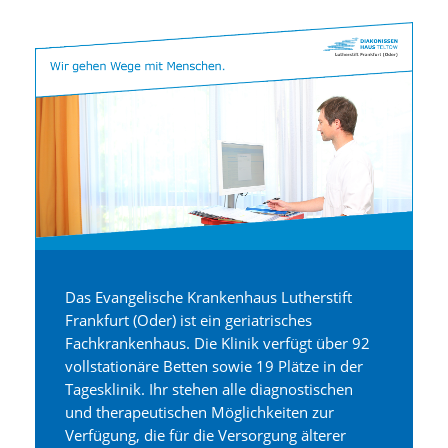
Das Evangelische Krankenhaus Lutherstift
Frankfurt (Oder) ist ein geriatrisches
Fachkrankenhaus. Die Klinik verfügt über 92
vollstationäre Betten sowie 19 Plätze in der
Tagesklinik. Ihr stehen alle diagnostischen
und therapeutischen Möglichkeiten zur
Verfügung, die für die Versorgung älterer