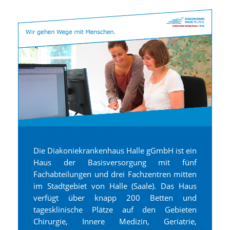
Die Diakoniekrankenhaus Halle gGmbH ist ein
Haus der Basisversorgung mit fünf
Fachabteilungen und drei Fachzentren mitten
im Stadtgebiet von Halle (Saale). Das Haus
verfügt über knapp 200 Betten und
tagesklinische Plätze auf den Gebieten
Chirurgie, Innere Medizin, Geriatrie,